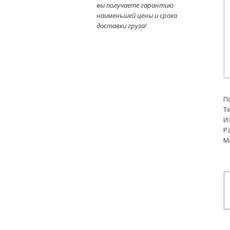
вы получаете гарантию
наименьшей цены и срока
доставки груза!
П
Т
И
Р
Ма